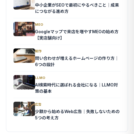
中小企業がSEOで最初にやるべきこと｜成果
につながる進め方
MEO
Googleマップで来店を増やすMEOの始め方
【実店舗向け】
制作
問い合わせが増えるホームページの作り方｜
6つの設計
LLMO
AI検索時代に選ばれる会社になる｜LLMO対
策の基本
広告
少額から始めるWeb広告｜失敗しないための
5つの考え方