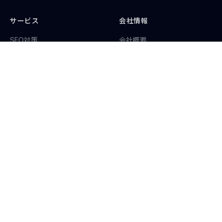
サービス
会社情報
SEO対策
会社概要
MEO対策
よくある質問
HP・LP制作
お問い合わせ
LINE運用
SNS運用
AI導入支援
システム開発
コンテンツ
ポリシー
実績・事例
プライバシーポリシー
コラム
利用規約